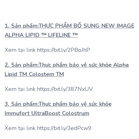
1. Sản phẩm:THỰC PHẨM BỔ SUNG NEW IMAGE
ALPHA LIPID ™ LIFELINE ™
Xem tại link https://bit.ly/2PBoJhP
2. Sản phẩm:Thực phẩm bảo vệ sức khỏe Alpha
Lipid TM Colostem TM
Xem tại link https://bit.ly/387NxUV
3. Sản phẩm:Thực phẩm bảo vệ sức khỏe
Immufort UltraBoost Colostrum
Xem tại link https://bit.ly/3edPcw9