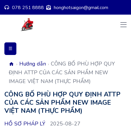
078 251 8888
honghotsaigon@gmail.com
☰
Hướng dẫn
CÔNG BỐ PHÙ HỢP QUY
›
›
ĐỊNH ATTP CỦA CÁC SẢN PHẨM NEW
IMAGE VIỆT NAM (THỰC PHẨM)
CÔNG BỐ PHÙ HỢP QUY ĐỊNH ATTP
CỦA CÁC SẢN PHẨM NEW IMAGE
VIỆT NAM (THỰC PHẨM)
HỒ SƠ PHÁP LÝ
2025-08-27